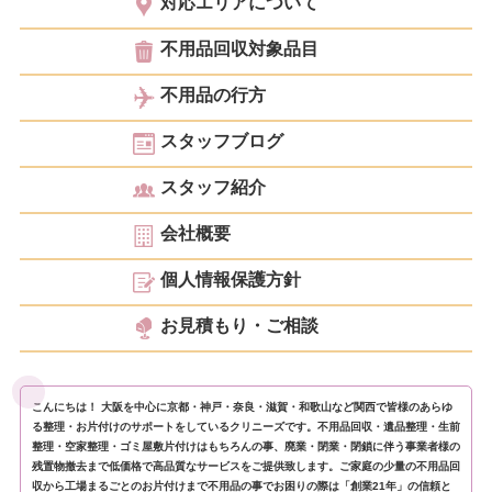
対応エリアについて
不用品回収対象品目
不用品の行方
スタッフブログ
スタッフ紹介
会社概要
個人情報保護方針
お見積もり・ご相談
こんにちは！ 大阪を中心に京都・神戸・奈良・滋賀・和歌山など関西で皆様のあらゆ
る整理・お片付けのサポートをしているクリニーズです。不用品回収・遺品整理・生前
整理・空家整理・ゴミ屋敷片付けはもちろんの事、廃業・閉業・閉鎖に伴う事業者様の
残置物撤去まで低価格で高品質なサービスをご提供致します。ご家庭の少量の不用品回
収から工場まるごとのお片付けまで不用品の事でお困りの際は「創業21年」の信頼と