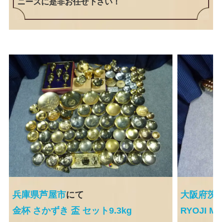
ニーズに是非お任せ下さい！
兵庫県芦屋市
にて
大阪府茨
金杯 さかずき 盃 セット9.3kg
RYOJI 