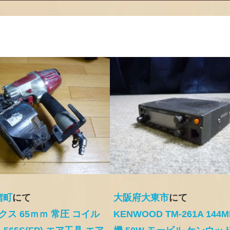
堵町
にて
大阪府大東市
にて
クス 65ｍｍ 常圧 コイル
KENWOOD TM-261A 144