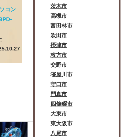
茨木市
パソコン
高槻市
BPD-
富田林市
吹田市
た
摂津市
25.10.27
枚方市
交野市
寝屋川市
守口市
門真市
四條畷市
大東市
東大阪市
八尾市