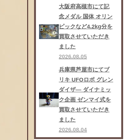
大阪府高槻市にて記
念メダル 国体 オリン
ピックなど4.2kg分を
買取させていただき
ました
2026.08.05
兵庫県芦屋市にてブ
リキ UFOロボ グレン
ダイザ― ダイナミッ
ク企画 ゼンマイ式を
買取させていただき
ました
2026.08.04