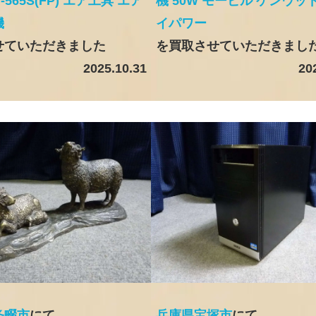
-565S(FP) エア工具 エア
機 50W モービル ケンウッド
機
イパワー
せていただきました
を買取させていただきまし
2025.10.31
20
条畷市
にて
兵庫県宝塚市
にて