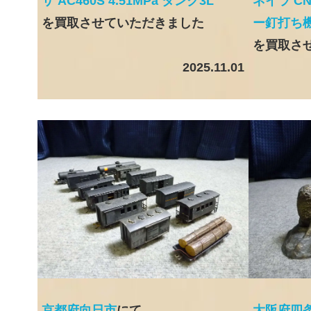
サ AC460S 4.51MPa タンク3L
ネイラ CN
を買取させていただきました
ー釘打ち
を買取さ
2025.11.01
京都府向日市
にて
大阪府四