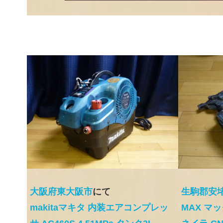
大阪府東大阪市
にて
生駒郡安
makitaマキタ 内装エアコンプレッ
MAX マッ