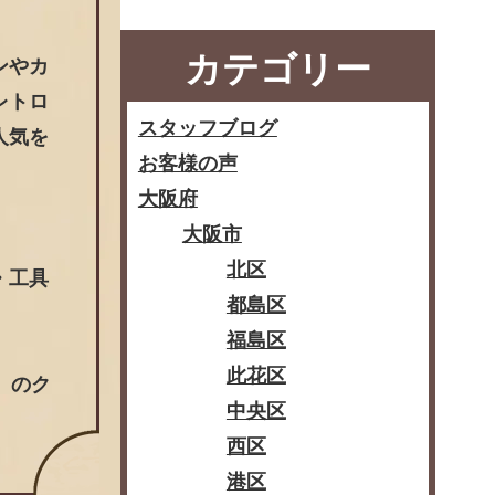
カテゴリー
ンやカ
レトロ
スタッフブログ
人気を
お客様の声
大阪府
大阪市
北区
・工具
都島区
福島区
此花区
】のク
中央区
西区
港区