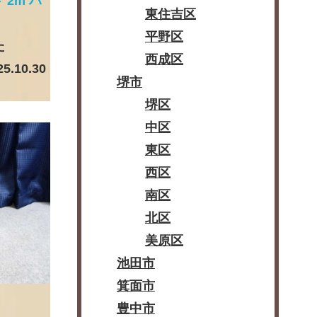
 2m ハ
東住吉区
平野区
た
西成区
25.10.30
堺市
堺区
中区
東区
西区
南区
北区
美原区
池田市
箕面市
豊中市