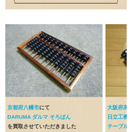
京都府八幡市
にて
大阪府高
DARUMA ダルマ そろばん
日立工機 常
を買取させていただきました
テープル幅