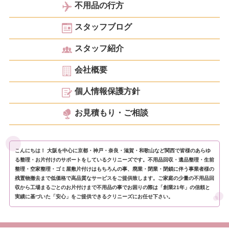
不用品の行方
スタッフブログ
スタッフ紹介
会社概要
個人情報保護方針
お見積もり・ご相談
こんにちは！ 大阪を中心に京都・神戸・奈良・滋賀・和歌山など関西で皆様のあらゆ
る整理・お片付けのサポートをしているクリニーズです。不用品回収・遺品整理・生前
整理・空家整理・ゴミ屋敷片付けはもちろんの事、廃業・閉業・閉鎖に伴う事業者様の
残置物撤去まで低価格で高品質なサービスをご提供致します。ご家庭の少量の不用品回
収から工場まるごとのお片付けまで不用品の事でお困りの際は「創業21年」の信頼と
実績に基づいた「安心」をご提供できるクリニーズにお任せ下さい。