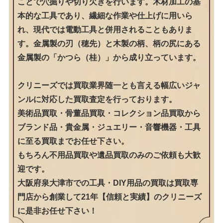
ことで穴掘りや切り欠きを行います。木材加工の基
本的な工具であり、繊細な作業や仕上げに用いら
れ、現代では電動工具と併用されることもありま
す。金属製の刃（穂先）と木製の柄、柄の尻にある
金属製の「かつら（桂）」から成り立っています。
クリニーズでは買取業界随一とも言える幅広いジャ
ンルに対応した買取査定を行っております。
美術品買取・骨董品買取・コレクション品買取から
ブランド品・貴金属・ジュエリー・音響機器・工具
に至る買取までお任せ下さい。
もちろん不用品買取や遺品買取のみのご依頼も大歓
迎です。
大阪府泉大津市での工具・DIY用品の買取は買取専
門店から創業して21年【信頼と実績】のクリニーズ
に是非お任せ下さい！