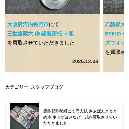
大阪府河内長野市
にて
乙訓郡大
三世秦蔵六 作 錫製茶托 ５客
SEIKO 
を買取させていただきました
ズウオッ
を買取さ
2025.12.03
カテゴリー:
スタッフブログ
豊能郡能勢町にて同人誌 さぁばんとまと
め本 ネトゲヨメなど一式を買取させてい
ただきました