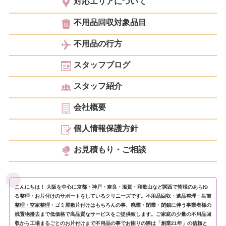
対応エリアについて
不用品回収対象品目
不用品の行方
スタッフブログ
スタッフ紹介
会社概要
個人情報保護方針
お見積もり・ご相談
こんにちは！ 大阪を中心に京都・神戸・奈良・滋賀・和歌山など関西で皆様のあらゆ
る整理・お片付けのサポートをしているクリニーズです。不用品回収・遺品整理・生前
整理・空家整理・ゴミ屋敷片付けはもちろんの事、廃業・閉業・閉鎖に伴う事業者様の
残置物撤去まで低価格で高品質なサービスをご提供致します。ご家庭の少量の不用品回
収から工場まるごとのお片付けまで不用品の事でお困りの際は「創業21年」の信頼と