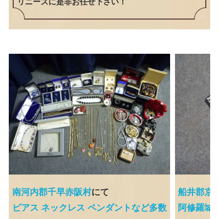
リニーズに是非お任せ下さい！
南河内郡千早赤阪村
にて
船井郡京
ピアス ネックレス ペンダントなど多数
阿修羅城の