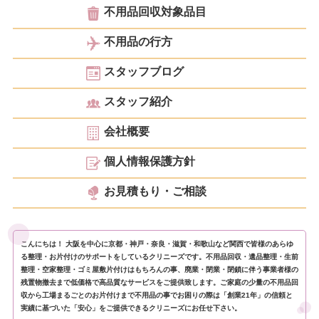
不用品回収対象品目
不用品の行方
スタッフブログ
スタッフ紹介
会社概要
個人情報保護方針
お見積もり・ご相談
こんにちは！ 大阪を中心に京都・神戸・奈良・滋賀・和歌山など関西で皆様のあらゆ
る整理・お片付けのサポートをしているクリニーズです。不用品回収・遺品整理・生前
整理・空家整理・ゴミ屋敷片付けはもちろんの事、廃業・閉業・閉鎖に伴う事業者様の
残置物撤去まで低価格で高品質なサービスをご提供致します。ご家庭の少量の不用品回
収から工場まるごとのお片付けまで不用品の事でお困りの際は「創業21年」の信頼と
実績に基づいた「安心」をご提供できるクリニーズにお任せ下さい。