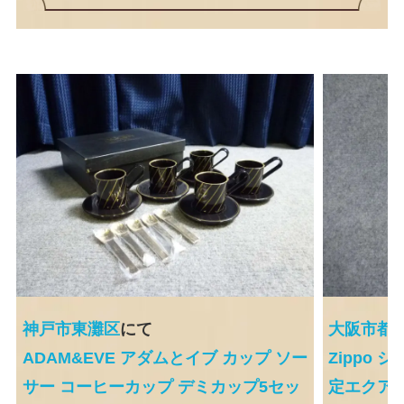
神戸市東灘区
にて
大阪市都
ADAM&EVE アダムとイブ カップ ソー
Zippo
サー コーヒーカップ デミカップ5セッ
定エクアド