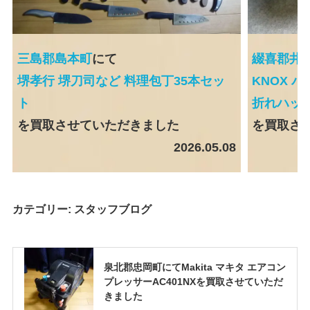
三島郡島本町
にて
綴喜郡井
堺孝行 堺刀司など 料理包丁35本セッ
KNOX 
ト
折れハット
を買取させていただきました
を買取さ
2026.05.08
カテゴリー:
スタッフブログ
泉北郡忠岡町にてMakita マキタ エアコン
プレッサーAC401NXを買取させていただ
きました