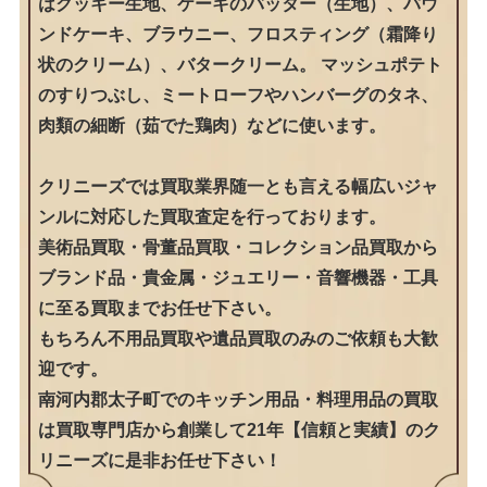
はクッキー生地、ケーキのバッター（生地）、パウ
ンドケーキ、ブラウニー、フロスティング（霜降り
状のクリーム）、バタークリーム。 マッシュポテト
のすりつぶし、ミートローフやハンバーグのタネ、
肉類の細断（茹でた鶏肉）などに使います。
クリニーズでは買取業界随一とも言える幅広いジャ
ンルに対応した買取査定を行っております。
美術品買取・骨董品買取・コレクション品買取から
ブランド品・貴金属・ジュエリー・音響機器・工具
に至る買取までお任せ下さい。
もちろん不用品買取や遺品買取のみのご依頼も大歓
迎です。
南河内郡太子町でのキッチン用品・料理用品の買取
は買取専門店から創業して21年【信頼と実績】のク
リニーズに是非お任せ下さい！