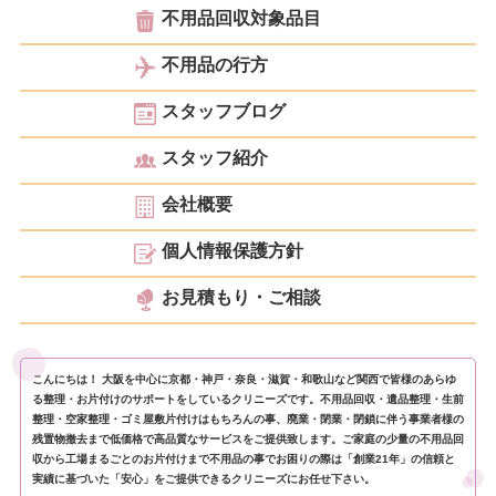
不用品回収対象品目
不用品の行方
スタッフブログ
スタッフ紹介
会社概要
個人情報保護方針
お見積もり・ご相談
こんにちは！ 大阪を中心に京都・神戸・奈良・滋賀・和歌山など関西で皆様のあらゆ
る整理・お片付けのサポートをしているクリニーズです。不用品回収・遺品整理・生前
整理・空家整理・ゴミ屋敷片付けはもちろんの事、廃業・閉業・閉鎖に伴う事業者様の
残置物撤去まで低価格で高品質なサービスをご提供致します。ご家庭の少量の不用品回
収から工場まるごとのお片付けまで不用品の事でお困りの際は「創業21年」の信頼と
実績に基づいた「安心」をご提供できるクリニーズにお任せ下さい。