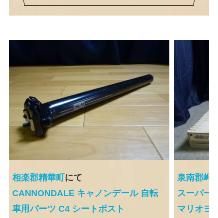
相楽郡精華町
にて
泉南郡岬
CANNONDALE キャノンデール 自転
スーパー
車用パーツ C4 シートポスト
マリオヨ