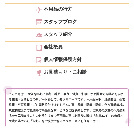
不用品の行方
スタッフブログ
スタッフ紹介
会社概要
個人情報保護方針
お見積もり・ご相談
こんにちは！ 大阪を中心に京都・神戸・奈良・滋賀・和歌山など関西で皆様のあらゆ
る整理・お片付けのサポートをしているクリニーズです。不用品回収・遺品整理・生前
整理・空家整理・ゴミ屋敷片付けはもちろんの事、廃業・閉業・閉鎖に伴う事業者様の
残置物撤去まで低価格で高品質なサービスをご提供致します。ご家庭の少量の不用品回
収から工場まるごとのお片付けまで不用品の事でお困りの際は「創業21年」の信頼と
実績に基づいた「安心」をご提供できるクリニーズにお任せ下さい。