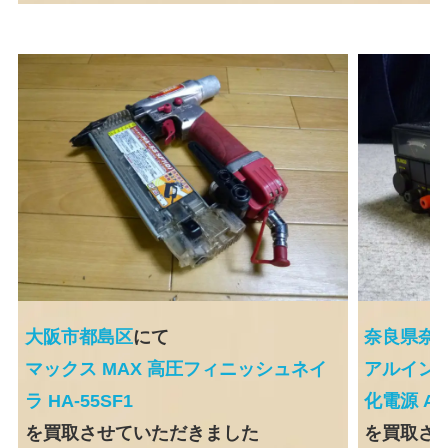
大阪市都島区
にて
奈良県奈
マックス MAX 高圧フィニッシュネイ
アルインコ 
ラ HA-55SF1
化電源 A
を買取させていただきました
を買取さ