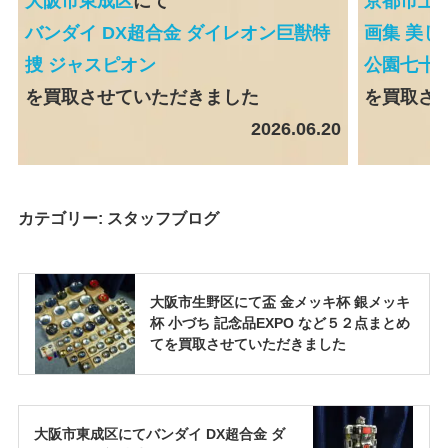
大阪市東成区
にて
京都市上
バンダイ DX超合金 ダイレオン巨獣特
画集 美し
捜 ジャスピオン
公園七十
を買取させていただきました
を買取さ
2026.06.20
カテゴリー:
スタッフブログ
大阪市生野区にて盃 金メッキ杯 銀メッキ
杯 小づち 記念品EXPO など５２点まとめ
てを買取させていただきました
大阪市東成区にてバンダイ DX超合金 ダ