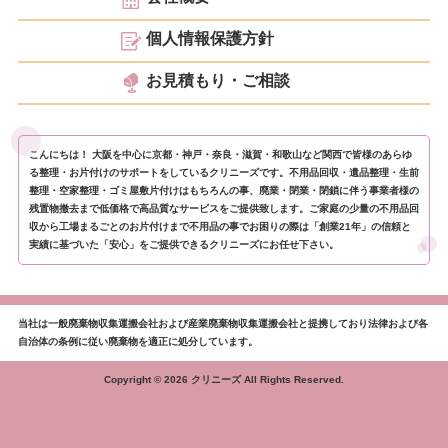
個人情報保護方針
お見積もり・ご相談
こんにちは！ 大阪を中心に京都・神戸・奈良・滋賀・和歌山など関西で皆様のあらゆ
る整理・お片付けのサポートをしているクリニーズです。不用品回収・遺品整理・生前
整理・空家整理・ゴミ屋敷片付けはもちろんの事、廃業・閉業・閉鎖に伴う事業者様の
残置物撤去まで低価格で高品質なサービスをご提供致します。ご家庭の少量の不用品回
収から工場まるごとのお片付けまで不用品の事でお困りの際は「創業21年」の信頼と
実績に基づいた「安心」をご提供できるクリニーズにお任せ下さい。
当社は一般廃棄物収集運搬会社および産業廃棄物収集運搬会社と提携しており法律および各
自治体の条例に従い廃棄物を適正に処分しています。
Copyright © 2026 クリニーズ All Rights Reserved.