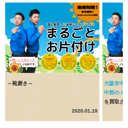
～靴磨き～
大阪市中
中部のミ
を買取さ
2020.01.19