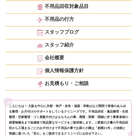
不用品回収対象品目
不用品の行方
スタッフブログ
スタッフ紹介
会社概要
個人情報保護方針
お見積もり・ご相談
こんにちは！ 大阪を中心に京都・神戸・奈良・滋賀・和歌山など関西で皆様のあらゆ
る整理・お片付けのサポートをしているクリニーズです。不用品回収・遺品整理・生前
整理・空家整理・ゴミ屋敷片付けはもちろんの事、廃業・閉業・閉鎖に伴う事業者様の
残置物撤去まで低価格で高品質なサービスをご提供致します。ご家庭の少量の不用品回
収から工場まるごとのお片付けまで不用品の事でお困りの際は「創業21年」の信頼と
実績に基づいた「安心」をご提供できるクリニーズにお任せ下さい。