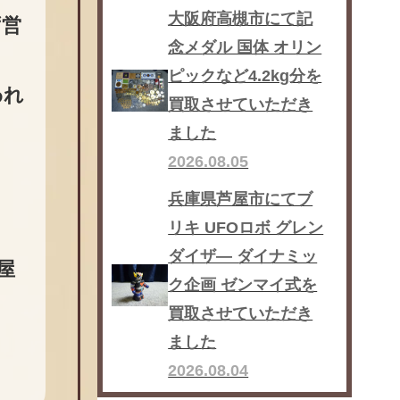
大阪府高槻市にて記
ず営
念メダル 国体 オリン
ピックなど4.2kg分を
われ
買取させていただき
ました
2026.08.05
兵庫県芦屋市にてブ
リキ UFOロボ グレン
ダイザ― ダイナミッ
屋
ク企画 ゼンマイ式を
買取させていただき
ま
ました
2026.08.04