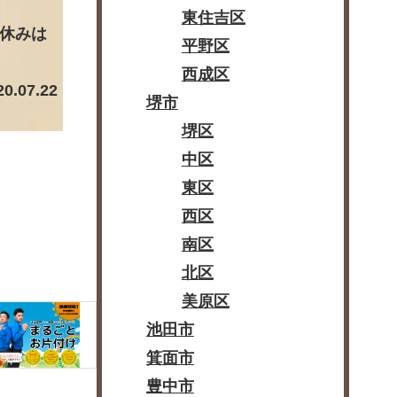
東住吉区
に休みは
平野区
西成区
20.07.22
堺市
堺区
中区
東区
西区
南区
北区
美原区
池田市
箕面市
豊中市