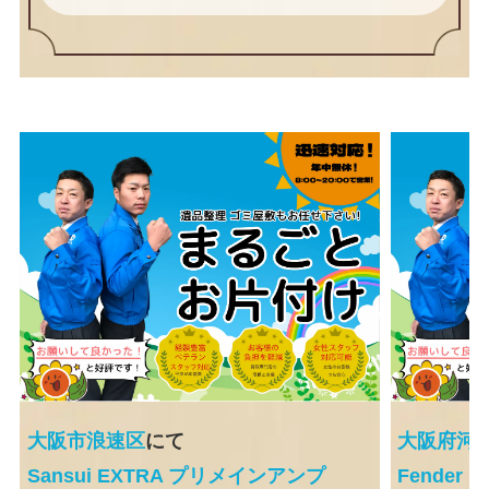
大阪市浪速区
にて
大阪府河
Sansui EXTRA プリメインアンプ
Fende