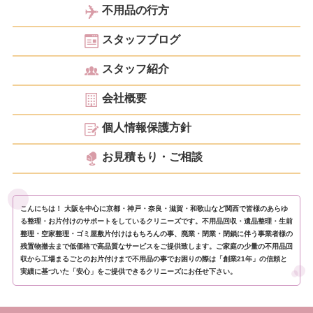
不用品の行方
スタッフブログ
スタッフ紹介
会社概要
個人情報保護方針
お見積もり・ご相談
こんにちは！ 大阪を中心に京都・神戸・奈良・滋賀・和歌山など関西で皆様のあらゆ
る整理・お片付けのサポートをしているクリニーズです。不用品回収・遺品整理・生前
整理・空家整理・ゴミ屋敷片付けはもちろんの事、廃業・閉業・閉鎖に伴う事業者様の
残置物撤去まで低価格で高品質なサービスをご提供致します。ご家庭の少量の不用品回
収から工場まるごとのお片付けまで不用品の事でお困りの際は「創業21年」の信頼と
実績に基づいた「安心」をご提供できるクリニーズにお任せ下さい。