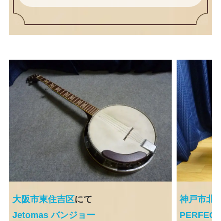
大阪市東住吉区
にて
神戸市北
Jetomas バンジョー
PERFE