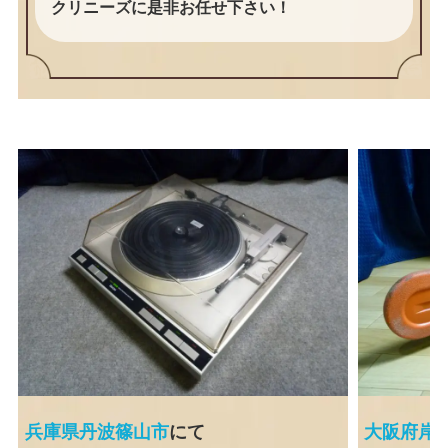
クリニーズに是非お任せ下さい！
兵庫県丹波篠山市
にて
大阪府岸