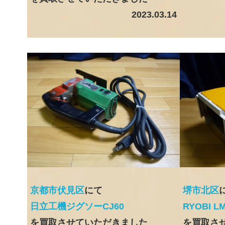
2023.03.14
京都市伏見区
にて
堺市北区
日立工機ジグソーCJ60
RYOBI L
を買取させていただきました
を買取さ