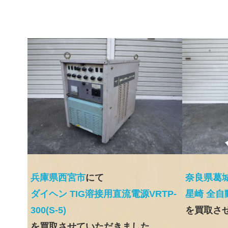
兵庫県西宮市
にて
奈良県葛
ダイヘン TIG溶接用直流電源VRTP-
星崎 全
300(S-5)
を買取さ
を買取させていただきました