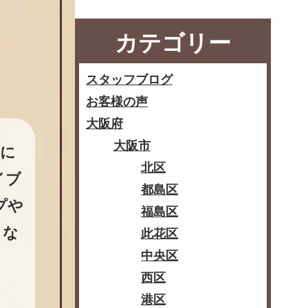
カテゴリー
スタッフブログ
お客様の声
大阪府
大阪市
日に
北区
イブ
都島区
プや
福島区
くな
此花区
中央区
西区
港区