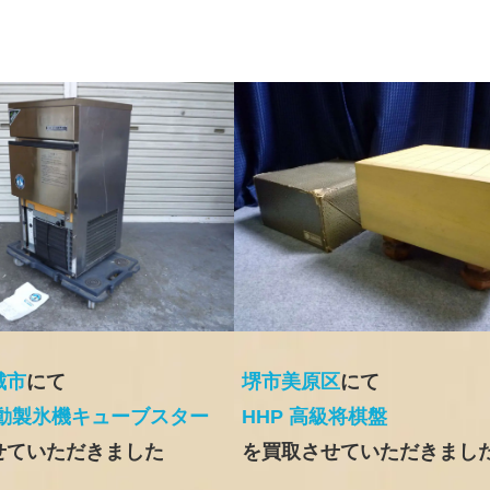
城市
にて
堺市美原区
にて
自動製氷機キューブスター
HHP 高級将棋盤
せていただきました
を買取させていただきまし