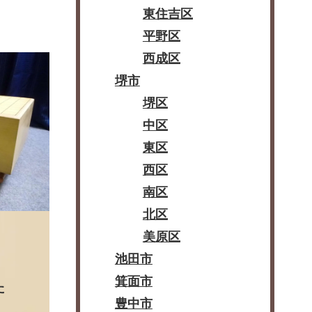
東住吉区
平野区
西成区
堺市
堺区
中区
東区
西区
南区
北区
美原区
池田市
箕面市
た
豊中市