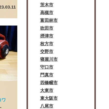
茨木市
23.03.11
高槻市
富田林市
吹田市
摂津市
枚方市
交野市
寝屋川市
守口市
門真市
四條畷市
大東市
東大阪市
ロワ
八尾市
た