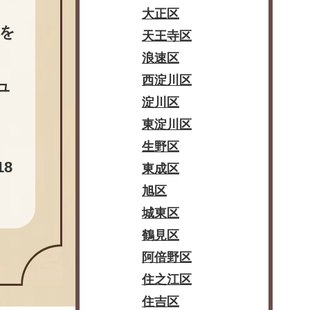
大正区
を
天王寺区
浪速区
西淀川区
ュ
淀川区
東淀川区
生野区
8
東成区
旭区
城東区
鶴見区
阿倍野区
住之江区
住吉区