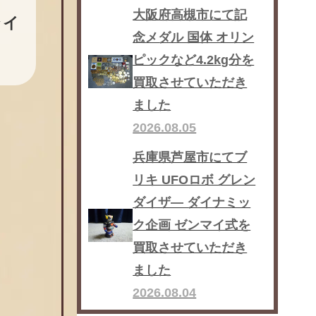
大阪府高槻市にて記
ライ
念メダル 国体 オリン
ピックなど4.2kg分を
買取させていただき
ました
2026.08.05
兵庫県芦屋市にてブ
リキ UFOロボ グレン
ダイザ― ダイナミッ
ク企画 ゼンマイ式を
買取させていただき
ました
2026.08.04