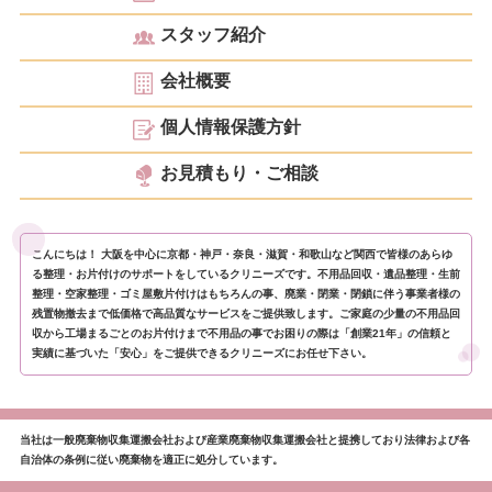
スタッフ紹介
会社概要
個人情報保護方針
お見積もり・ご相談
こんにちは！ 大阪を中心に京都・神戸・奈良・滋賀・和歌山など関西で皆様のあらゆ
る整理・お片付けのサポートをしているクリニーズです。不用品回収・遺品整理・生前
整理・空家整理・ゴミ屋敷片付けはもちろんの事、廃業・閉業・閉鎖に伴う事業者様の
残置物撤去まで低価格で高品質なサービスをご提供致します。ご家庭の少量の不用品回
収から工場まるごとのお片付けまで不用品の事でお困りの際は「創業21年」の信頼と
実績に基づいた「安心」をご提供できるクリニーズにお任せ下さい。
当社は一般廃棄物収集運搬会社および産業廃棄物収集運搬会社と提携しており法律および各
自治体の条例に従い廃棄物を適正に処分しています。