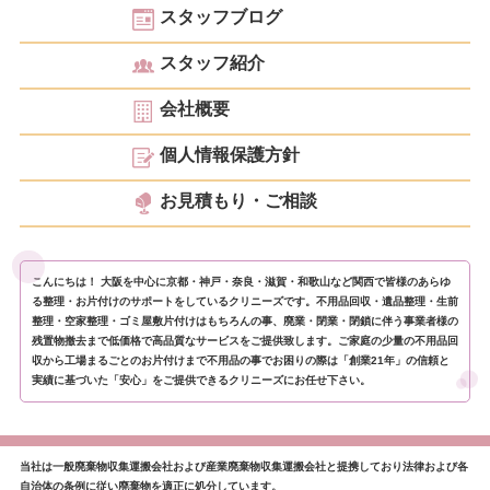
スタッフブログ
スタッフ紹介
会社概要
個人情報保護方針
お見積もり・ご相談
こんにちは！ 大阪を中心に京都・神戸・奈良・滋賀・和歌山など関西で皆様のあらゆ
る整理・お片付けのサポートをしているクリニーズです。不用品回収・遺品整理・生前
整理・空家整理・ゴミ屋敷片付けはもちろんの事、廃業・閉業・閉鎖に伴う事業者様の
残置物撤去まで低価格で高品質なサービスをご提供致します。ご家庭の少量の不用品回
収から工場まるごとのお片付けまで不用品の事でお困りの際は「創業21年」の信頼と
実績に基づいた「安心」をご提供できるクリニーズにお任せ下さい。
当社は一般廃棄物収集運搬会社および産業廃棄物収集運搬会社と提携しており法律および各
自治体の条例に従い廃棄物を適正に処分しています。