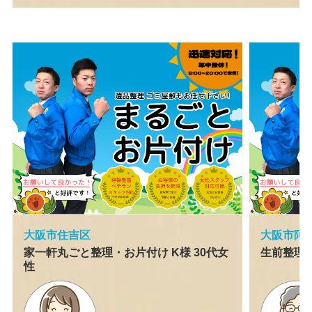
大阪市住吉区
大阪市阿
家一軒丸ごと整理・お片付け K様 30代女
生前整理 
性