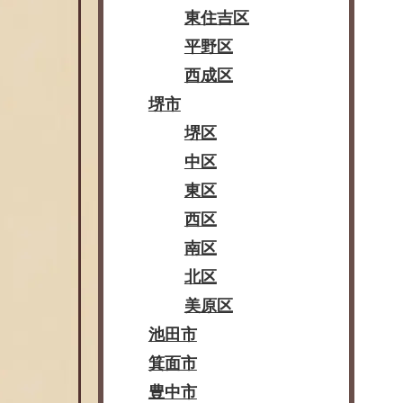
東住吉区
平野区
西成区
堺市
堺区
中区
東区
西区
南区
北区
美原区
池田市
箕面市
豊中市