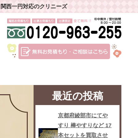
」関西一円対応のクリニーズ
最近の投稿
京都府綾部市にてや
すり 棒やすりなど 17
本セットを買取させ