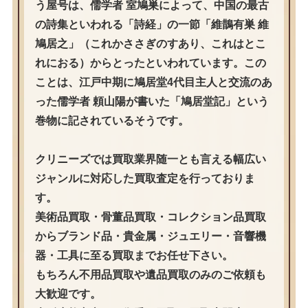
う屋号は、儒学者 室鳩巣によって、中国の最古
の詩集といわれる「詩経」の一節「維鵲有巣 維
鳩居之」（これかささぎのすあり、これはとこ
れにおる）からとったといわれています。この
ことは、江戸中期に鳩居堂4代目主人と交流のあ
った儒学者 頼山陽が書いた「鳩居堂記」という
巻物に記されているそうです。
クリニーズでは買取業界随一とも言える幅広い
ジャンルに対応した買取査定を行っておりま
す。
美術品買取・骨董品買取・コレクション品買取
からブランド品・貴金属・ジュエリー・音響機
器・工具に至る買取までお任せ下さい。
もちろん不用品買取や遺品買取のみのご依頼も
大歓迎です。