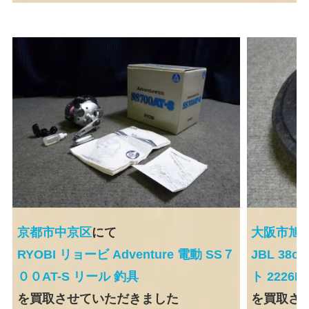
京都市中京区
にて
大阪市旭
RYOBI リョービ Adventure 電動 SS７
JBL 3
００AT-S リール 釣具
ト 2226H
を買取させていただきました
を買取さ