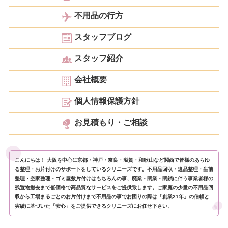
不用品の行方
スタッフブログ
スタッフ紹介
会社概要
個人情報保護方針
お見積もり・ご相談
こんにちは！ 大阪を中心に京都・神戸・奈良・滋賀・和歌山など関西で皆様のあらゆ
る整理・お片付けのサポートをしているクリニーズです。不用品回収・遺品整理・生前
整理・空家整理・ゴミ屋敷片付けはもちろんの事、廃業・閉業・閉鎖に伴う事業者様の
残置物撤去まで低価格で高品質なサービスをご提供致します。ご家庭の少量の不用品回
収から工場まるごとのお片付けまで不用品の事でお困りの際は「創業21年」の信頼と
実績に基づいた「安心」をご提供できるクリニーズにお任せ下さい。