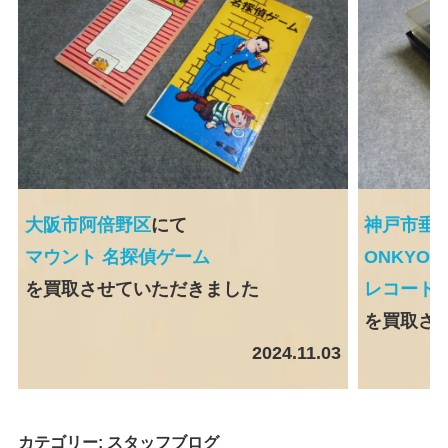
大阪市阿倍野区
にて
神戸市垂
マウント 名探偵ゲーム
ONKYO 
を買取させていただきました
レコード
を買取さ
2024.11.03
カテゴリー:
スタッフブログ