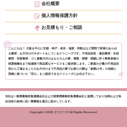
会社概要
個人情報保護方針
お見積もり・ご相談
こんにちは！ 大阪を中心に京都・神戸・奈良・滋賀・和歌山など関西で皆様のあらゆ
る整理・お片付けのサポートをしているクリニーズです。不用品回収・遺品整理・生前
整理・空家整理・ゴミ屋敷片付けはもちろんの事、廃業・閉業・閉鎖に伴う事業者様の
残置物撤去まで低価格で高品質なサービスをご提供致します。ご家庭の少量の不用品回
収から工場まるごとのお片付けまで不用品の事でお困りの際は「創業21年」の信頼と
実績に基づいた「安心」をご提供できるクリニーズにお任せ下さい。
当社は一般廃棄物収集運搬会社および産業廃棄物収集運搬会社と提携しており法律および各
自治体の条例に従い廃棄物を適正に処分しています。
Copyright © 2026 クリニーズ All Rights Reserved.