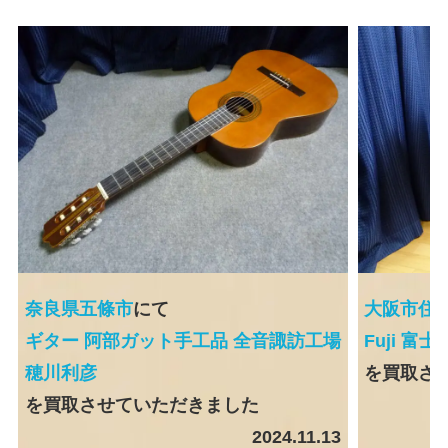
奈良県五條市
にて
大阪市住
ギター 阿部ガット手工品 全音諏訪工場
Fuji 富
穂川利彦
を買取さ
を買取させていただきました
2024.11.13