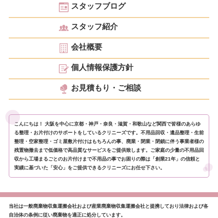
スタッフブログ
スタッフ紹介
会社概要
個人情報保護方針
お見積もり・ご相談
こんにちは！ 大阪を中心に京都・神戸・奈良・滋賀・和歌山など関西で皆様のあらゆ
る整理・お片付けのサポートをしているクリニーズです。不用品回収・遺品整理・生前
整理・空家整理・ゴミ屋敷片付けはもちろんの事、廃業・閉業・閉鎖に伴う事業者様の
残置物撤去まで低価格で高品質なサービスをご提供致します。ご家庭の少量の不用品回
収から工場まるごとのお片付けまで不用品の事でお困りの際は「創業21年」の信頼と
実績に基づいた「安心」をご提供できるクリニーズにお任せ下さい。
当社は一般廃棄物収集運搬会社および産業廃棄物収集運搬会社と提携しており法律および各
自治体の条例に従い廃棄物を適正に処分しています。