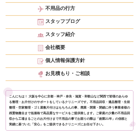
不用品の行方
スタッフブログ
スタッフ紹介
会社概要
個人情報保護方針
お見積もり・ご相談
こんにちは！ 大阪を中心に京都・神戸・奈良・滋賀・和歌山など関西で皆様のあらゆ
る整理・お片付けのサポートをしているクリニーズです。不用品回収・遺品整理・生前
整理・空家整理・ゴミ屋敷片付けはもちろんの事、廃業・閉業・閉鎖に伴う事業者様の
残置物撤去まで低価格で高品質なサービスをご提供致します。ご家庭の少量の不用品回
収から工場まるごとのお片付けまで不用品の事でお困りの際は「創業21年」の信頼と
実績に基づいた「安心」をご提供できるクリニーズにお任せ下さい。