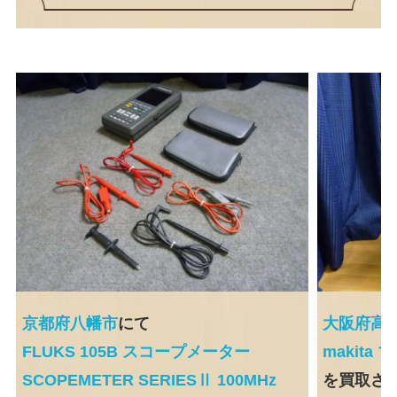
京都府八幡市
にて
大阪府高
FLUKS 105B スコープメーター
makita
SCOPEMETER SERIESⅡ 100MHz
を買取さ