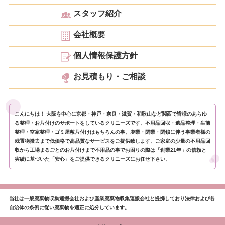
スタッフ紹介
会社概要
個人情報保護方針
お見積もり・ご相談
こんにちは！ 大阪を中心に京都・神戸・奈良・滋賀・和歌山など関西で皆様のあらゆ
る整理・お片付けのサポートをしているクリニーズです。不用品回収・遺品整理・生前
整理・空家整理・ゴミ屋敷片付けはもちろんの事、廃業・閉業・閉鎖に伴う事業者様の
残置物撤去まで低価格で高品質なサービスをご提供致します。ご家庭の少量の不用品回
収から工場まるごとのお片付けまで不用品の事でお困りの際は「創業21年」の信頼と
実績に基づいた「安心」をご提供できるクリニーズにお任せ下さい。
当社は一般廃棄物収集運搬会社および産業廃棄物収集運搬会社と提携しており法律および各
自治体の条例に従い廃棄物を適正に処分しています。