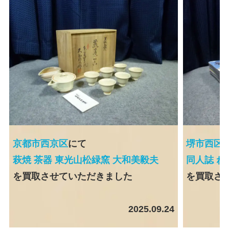
京都市西京区
にて
堺市西区
萩焼 茶器 東光山松緑窯 大和美毅夫
同人誌 ね
を買取させていただきました
を買取さ
2025.09.24