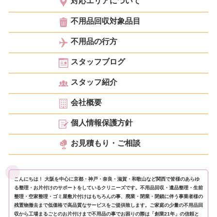
対応エリアについて
不用品回収対象品目
不用品の行方
スタッフブログ
スタッフ紹介
会社概要
個人情報保護方針
お見積もり・ご相談
こんにちは！ 大阪を中心に京都・神戸・奈良・滋賀・和歌山など関西で皆様のあらゆ
る整理・お片付けのサポートをしているクリニーズです。不用品回収・遺品整理・生前
整理・空家整理・ゴミ屋敷片付けはもちろんの事、廃業・閉業・閉鎖に伴う事業者様の
残置物撤去まで低価格で高品質なサービスをご提供致します。ご家庭の少量の不用品回
収から工場まるごとのお片付けまで不用品の事でお困りの際は「創業21年」の信頼と