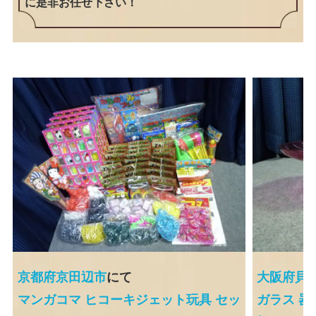
に是非お任せ下さい！
京都府京田辺市
にて
大阪府貝
マンガコマ ヒコーキジェット玩具 セッ
ガラス 器