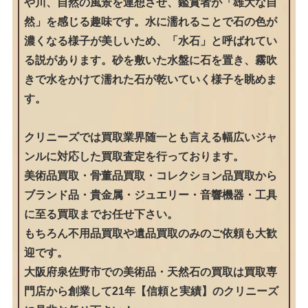
や川、自然の風景を連想させ、鑑賞者が「雄大な自
然」を感じる趣味です。水に濡れることで石の色が
濃くなる様子が美しいため、「水石」と呼ばれてい
る説があります。砂を敷いた水盤に石を置き、霧吹
きで水をかけて濡れた石が乾いていく様子を眺めま
す。
クリニーズでは買取業界随一とも言える幅広いジャ
ンルに対応した買取査定を行っております。
美術品買取・骨董品買取・コレクション品買取から
ブランド品・貴金属・ジュエリー・音響機器・工具
に至る買取までお任せ下さい。
もちろん不用品買取や遺品買取のみのご依頼も大歓
迎です。
大阪府泉佐野市での美術品・天然石の買取は買取専
門店から創業して21年【信頼と実績】のクリニーズ