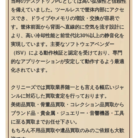
当時のデスクトップPCとしては高い拡張性と信頼性
を備えていました。ツールレスで筐体内部にアクセ
スでき、ドライブやメモリの増設・交換が容易で
す。筐体前面から背面へ直線的に空気を流す設計に
より、高い冷却性能と前世代比30%以上の静音化を
実現しています。主要なソフトウェアベンダー
（ISV）による動作検証と認定を受けており、専門
的なアプリケーションが安定して動作するよう最適
化されています。
クリニーズでは買取業界随一とも言える幅広いジャ
ンルに対応した買取査定を行っております。
美術品買取・骨董品買取・コレクション品買取から
ブランド品・貴金属・ジュエリー・音響機器・工具
に至る買取までお任せ下さい。
もちろん不用品買取や遺品買取のみのご依頼も大歓