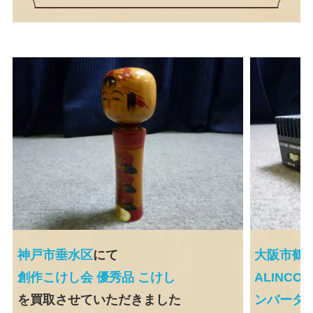
神戸市垂水区
にて
大阪市鶴
創作こけし会 優秀品 こけし
ALINCO
を買取させていただきました
ンバーター