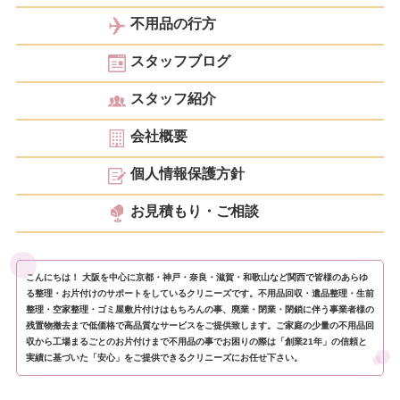
不用品の行方
スタッフブログ
スタッフ紹介
会社概要
個人情報保護方針
お見積もり・ご相談
こんにちは！ 大阪を中心に京都・神戸・奈良・滋賀・和歌山など関西で皆様のあらゆ
る整理・お片付けのサポートをしているクリニーズです。不用品回収・遺品整理・生前
整理・空家整理・ゴミ屋敷片付けはもちろんの事、廃業・閉業・閉鎖に伴う事業者様の
残置物撤去まで低価格で高品質なサービスをご提供致します。ご家庭の少量の不用品回
収から工場まるごとのお片付けまで不用品の事でお困りの際は「創業21年」の信頼と
実績に基づいた「安心」をご提供できるクリニーズにお任せ下さい。