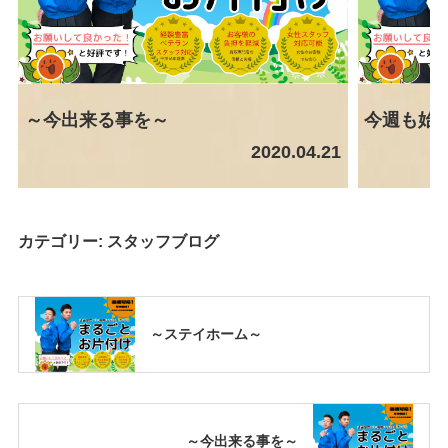
～今出来る事を～
今週も始
2020.04.21
カテゴリー:
スタッフブログ
～ステイホーム～
～今出来る事を～