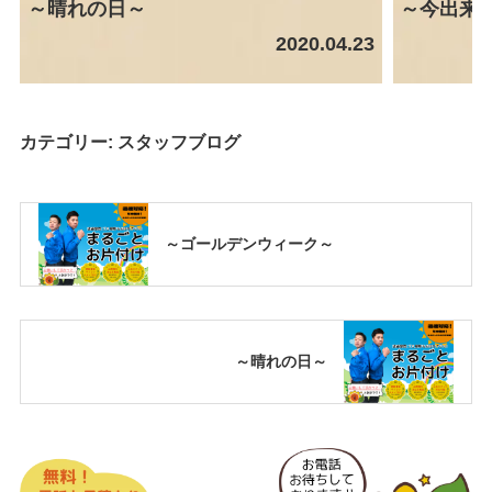
～晴れの日～
～今出来
2020.04.23
カテゴリー:
スタッフブログ
～ゴールデンウィーク～
～晴れの日～