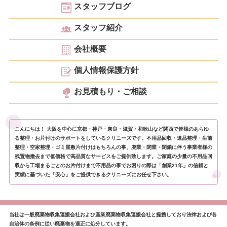
スタッフブログ
スタッフ紹介
会社概要
個人情報保護方針
お見積もり・ご相談
こんにちは！ 大阪を中心に京都・神戸・奈良・滋賀・和歌山など関西で皆様のあらゆ
る整理・お片付けのサポートをしているクリニーズです。不用品回収・遺品整理・生前
整理・空家整理・ゴミ屋敷片付けはもちろんの事、廃業・閉業・閉鎖に伴う事業者様の
残置物撤去まで低価格で高品質なサービスをご提供致します。ご家庭の少量の不用品回
収から工場まるごとのお片付けまで不用品の事でお困りの際は「創業21年」の信頼と
実績に基づいた「安心」をご提供できるクリニーズにお任せ下さい。
当社は一般廃棄物収集運搬会社および産業廃棄物収集運搬会社と提携しており法律および各
自治体の条例に従い廃棄物を適正に処分しています。