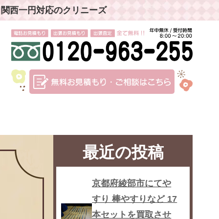
」関西一円対応のクリニーズ
最近の投稿
京都府綾部市にてや
すり 棒やすりなど 17
本セットを買取させ