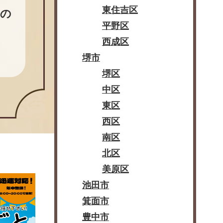
東住吉区
どの
平野区
西成区
堺市
堺区
中区
東区
西区
南区
北区
美原区
池田市
箕面市
豊中市