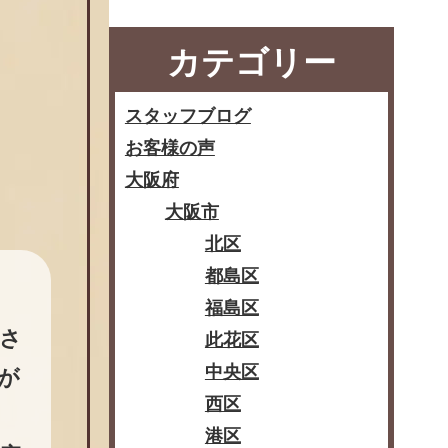
カテゴリー
スタッフブログ
お客様の声
大阪府
大阪市
北区
都島区
福島区
さ
此花区
中央区
が
西区
港区