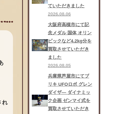
ていただきました
2026.08.06
大阪府高槻市にて記
念メダル 国体 オリン
ピックなど4.2kg分を
買取させていただき
ました
あ
2026.08.05
兵庫県芦屋市にてブ
リキ UFOロボ グレン
ダイザ― ダイナミッ
ク企画 ゼンマイ式を
され
買取させていただき