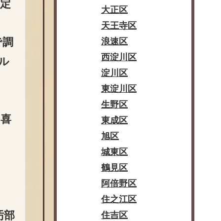
定
大正区
天王寺区
で調
浪速区
西淀川区
ル
淀川区
東淀川区
生野区
に喜
東成区
旭区
城東区
鶴見区
阿倍野区
住之江区
汚部
住吉区