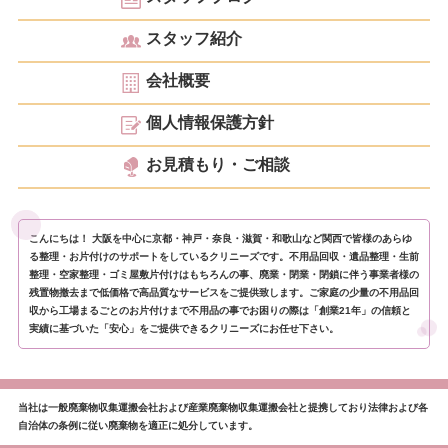
スタッフ紹介
会社概要
個人情報保護方針
お見積もり・ご相談
こんにちは！ 大阪を中心に京都・神戸・奈良・滋賀・和歌山など関西で皆様のあらゆ
る整理・お片付けのサポートをしているクリニーズです。不用品回収・遺品整理・生前
整理・空家整理・ゴミ屋敷片付けはもちろんの事、廃業・閉業・閉鎖に伴う事業者様の
残置物撤去まで低価格で高品質なサービスをご提供致します。ご家庭の少量の不用品回
収から工場まるごとのお片付けまで不用品の事でお困りの際は「創業21年」の信頼と
実績に基づいた「安心」をご提供できるクリニーズにお任せ下さい。
当社は一般廃棄物収集運搬会社および産業廃棄物収集運搬会社と提携しており法律および各
自治体の条例に従い廃棄物を適正に処分しています。