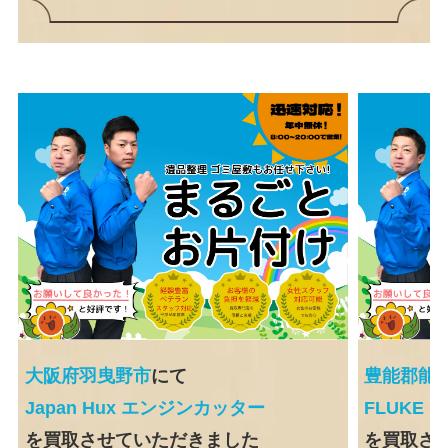
大阪府羽曳野市
にて
豊能郡能
Japan Hux エンジンカッター
FLUKE
を買取させていただきました
を買取さ