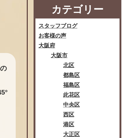
カテゴリー
スタッフブログ
お客様の声
大阪府
大阪市
北区
材の
都島区
福島区
5°
此花区
中央区
西区
港区
大正区