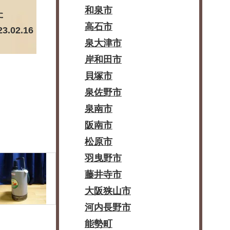
和泉市
た
高石市
23.02.16
泉大津市
岸和田市
貝塚市
泉佐野市
泉南市
阪南市
松原市
羽曳野市
藤井寺市
大阪狭山市
河内長野市
能勢町