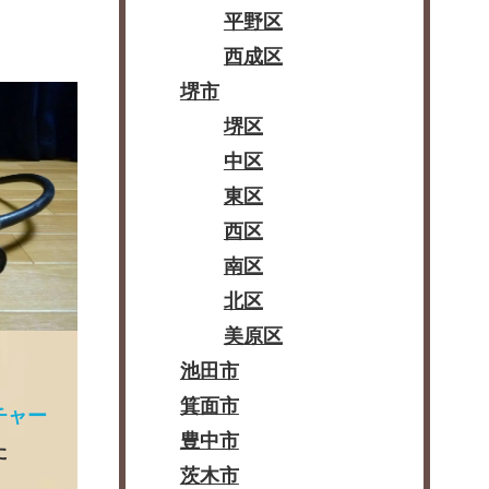
平野区
西成区
堺市
堺区
中区
東区
西区
南区
北区
美原区
池田市
箕面市
チャー
豊中市
た
茨木市