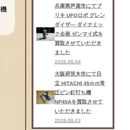
兵庫県芦屋市にてブ
霧機
リキ UFOロボ グレン
ダイザ― ダイナミッ
ク企画 ゼンマイ式を
買取させていただき
ました
2026.08.04
大阪府茨木市にて日
立 HITACHI 45ｍｍ常
圧ピン釘打ち機
NP45Aを買取させて
いただきました
2026.08.03