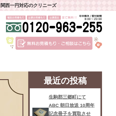
」関西一円対応のクリニーズ
最近の投稿
生駒郡三郷町にて
ABC 朝日放送 10周年
記念冊子を買取させ