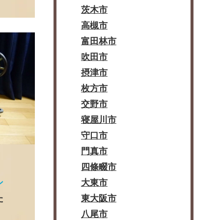
茨木市
高槻市
富田林市
吹田市
摂津市
枚方市
交野市
寝屋川市
守口市
門真市
四條畷市
ン
大東市
た
東大阪市
八尾市