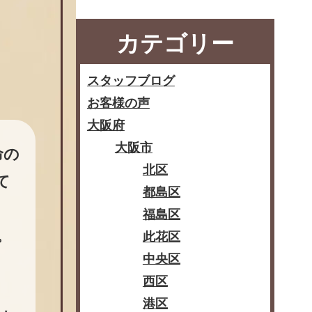
カテゴリー
スタッフブログ
お客様の声
大阪府
大阪市
命の
北区
て
都島区
福島区
。
此花区
中央区
西区
港区