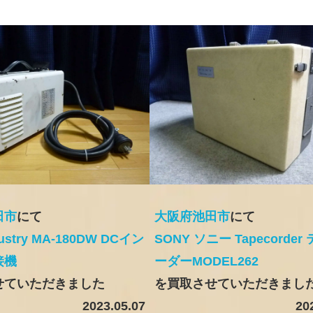
田市
にて
大阪府池田市
にて
dustry MA-180DW DCイン
SONY ソニー Tapecorde
接機
ーダーMODEL262
せていただきました
を買取させていただきまし
2023.05.07
20