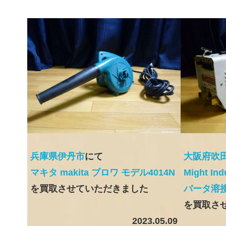
兵庫県伊丹市
にて
大阪府吹
マキタ makita ブロワ モデル4014N
Might In
を買取させていただきました
バータ溶
を買取さ
2023.05.09