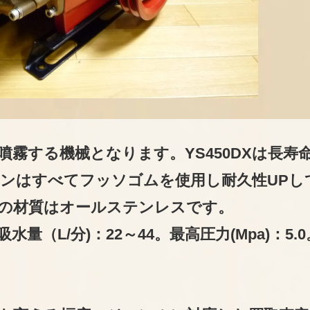
霧する機械となります。YS450DXは長寿
ンはすべてフッソゴムを使用し耐久性UPし
の材質はオールステンレスです。
（L/分)：22～44。最高圧力(Mpa)：5.0