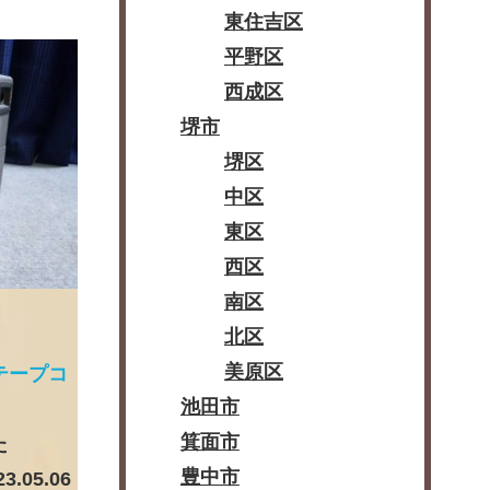
東住吉区
平野区
西成区
堺市
堺区
中区
東区
西区
南区
北区
美原区
r テープコ
池田市
箕面市
た
豊中市
23.05.06