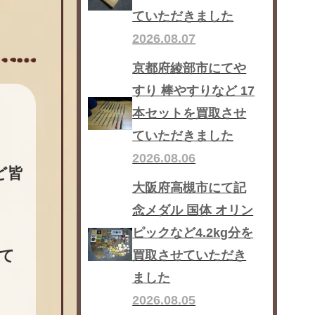
ていただきました
2026.08.07
京都府綾部市にてや
すり 棒やすりなど 17
本セットを買取させ
ていただきました
2026.08.06
ど皆
大阪府高槻市にて記
念メダル 国体 オリン
ピックなど4.2kg分を
て
買取させていただき
ました
2026.08.05