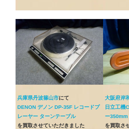
兵庫県丹波篠山市
にて
大阪府岸
DENON デノン DP-35F レコードプ
日立工機C
レーヤー ターンテーブル
ー350mm
を買取させていただきました
を買取さ