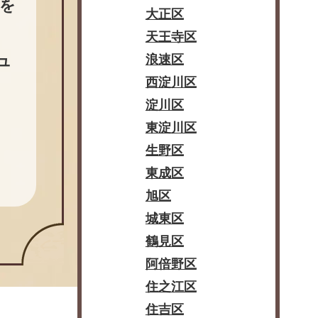
を
大正区
天王寺区
ュ
浪速区
西淀川区
淀川区
東淀川区
生野区
東成区
旭区
城東区
鶴見区
阿倍野区
住之江区
住吉区