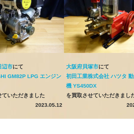
田辺市
にて
大阪府貝塚市
にて
SHI GM82P LPG エンジン
初田工業株式会社 ハツタ 
機 YS450DX
せていただきました
を買取させていただきまし
2023.05.12
20