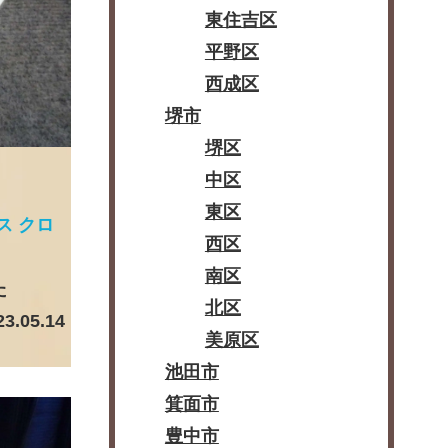
東住吉区
平野区
西成区
堺市
堺区
中区
東区
ボス クロ
西区
南区
た
北区
23.05.14
美原区
池田市
箕面市
豊中市