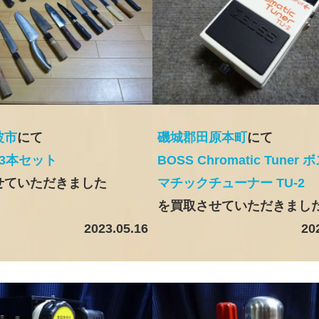
波市
にて
磯城郡田原本町
にて
3本セット
BOSS Chromatic Tuner 
せていただきました
マチックチューナー TU-2
を買取させていただきまし
2023.05.16
20