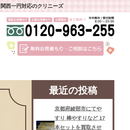
」関西一円対応のクリニーズ
最近の投稿
京都府綾部市にてや
すり 棒やすりなど 17
本セットを買取させ