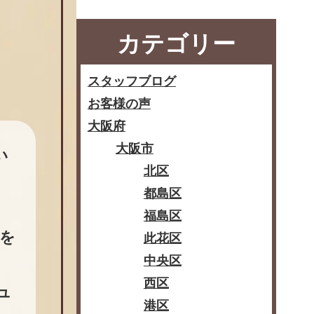
カテゴリー
スタッフブログ
お客様の声
大阪府
大阪市
い
北区
都島区
福島区
を
此花区
中央区
西区
ュ
港区