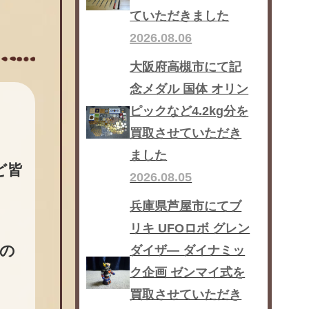
ていただきました
2026.08.06
大阪府高槻市にて記
念メダル 国体 オリン
ピックなど4.2kg分を
買取させていただき
ました
ど皆
2026.08.05
兵庫県芦屋市にてブ
リキ UFOロボ グレン
の
ダイザ― ダイナミッ
ク企画 ゼンマイ式を
買取させていただき