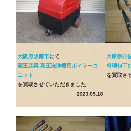
大阪府阪南市
にて
兵庫県丹
蔵王産業 高圧洗浄機用ボイラーユ
料理包丁2
ニット
を買取さ
を買取させていただきました
2023.05.18