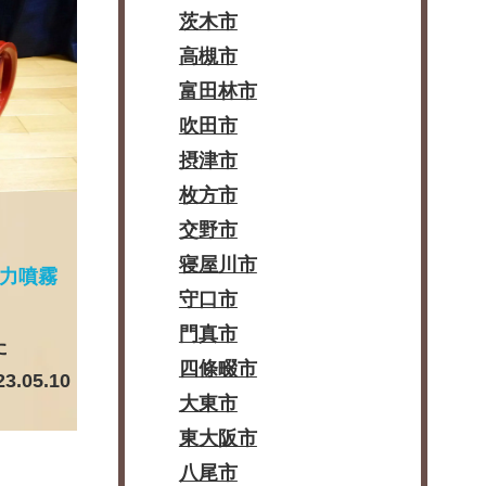
茨木市
高槻市
富田林市
吹田市
摂津市
枚方市
交野市
寝屋川市
動力噴霧
守口市
門真市
た
四條畷市
23.05.10
大東市
東大阪市
八尾市