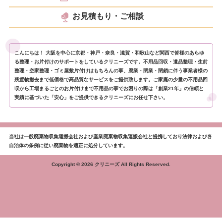
お見積もり・ご相談
こんにちは！ 大阪を中心に京都・神戸・奈良・滋賀・和歌山など関西で皆様のあらゆ
る整理・お片付けのサポートをしているクリニーズです。不用品回収・遺品整理・生前
整理・空家整理・ゴミ屋敷片付けはもちろんの事、廃業・閉業・閉鎖に伴う事業者様の
残置物撤去まで低価格で高品質なサービスをご提供致します。ご家庭の少量の不用品回
収から工場まるごとのお片付けまで不用品の事でお困りの際は「創業21年」の信頼と
実績に基づいた「安心」をご提供できるクリニーズにお任せ下さい。
当社は一般廃棄物収集運搬会社および産業廃棄物収集運搬会社と提携しており法律および各
自治体の条例に従い廃棄物を適正に処分しています。
Copyright © 2026 クリニーズ All Rights Reserved.