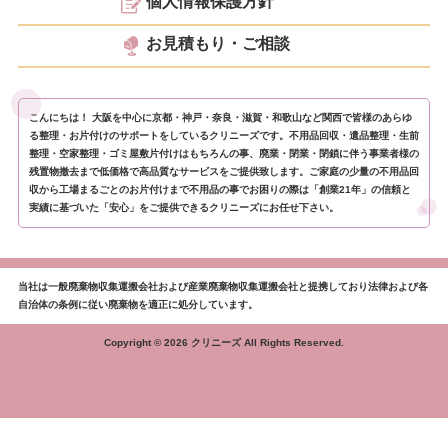
個人情報保護方針
お見積もり・ご相談
こんにちは！ 大阪を中心に京都・神戸・奈良・滋賀・和歌山など関西で皆様のあらゆ
る整理・お片付けのサポートをしているクリニーズです。不用品回収・遺品整理・生前
整理・空家整理・ゴミ屋敷片付けはもちろんの事、廃業・閉業・閉鎖に伴う事業者様の
残置物撤去まで低価格で高品質なサービスをご提供致します。ご家庭の少量の不用品回
収から工場まるごとのお片付けまで不用品の事でお困りの際は「創業21年」の信頼と
実績に基づいた「安心」をご提供できるクリニーズにお任せ下さい。
当社は一般廃棄物収集運搬会社および産業廃棄物収集運搬会社と提携しており法律および各
自治体の条例に従い廃棄物を適正に処分しています。
Copyright © 2026 クリニーズ All Rights Reserved.