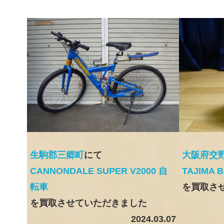
生駒郡三郷町
にて
大阪府交
CANNONDALE SUPER V2000 自
TAJIMA 
転車
を買取さ
を買取させていただきました
2024.03.07