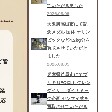
ていただきました
2026.08.06
大阪府高槻市にて記
念メダル 国体 オリン
ピックなど4.2kg分を
買取させていただき
ました
ど皆
2026.08.05
兵庫県芦屋市にてブ
リキ UFOロボ グレン
業
ダイザ― ダイナミッ
ク企画 ゼンマイ式を
対応
買取させていただき