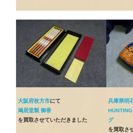
大阪府枚方市
にて
兵庫県明
鳩居堂製 御香
HUNTIN
を買取させていただきました
グ
を買取さ