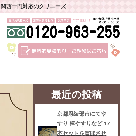
」関西一円対応のクリニーズ
最近の投稿
京都府綾部市にてや
すり 棒やすりなど 17
本セットを買取させ