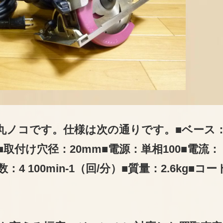
の丸ノコです。仕様は次の通りです。■ベース
■取付け穴径：20mm■電源：単相100■電流：
数：4 100min-1（回/分）■質量：2.6kg■コ