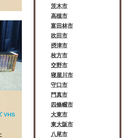
茨木市
高槻市
富田林市
吹田市
摂津市
枚方市
交野市
寝屋川市
守口市
門真市
四條畷市
VHS
大東市
東大阪市
た
八尾市