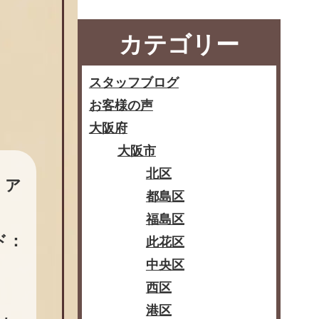
カテゴリー
スタッフブログ
お客様の声
大阪府
大阪市
北区
：ア
都島区
福島区
ード：
此花区
中央区
西区
港区