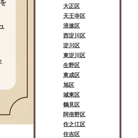
を
大正区
天王寺区
ュ
浪速区
西淀川区
淀川区
東淀川区
年
生野区
東成区
旭区
城東区
鶴見区
阿倍野区
住之江区
住吉区