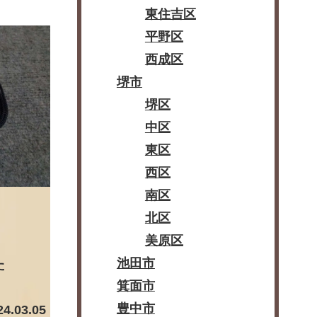
東住吉区
平野区
西成区
堺市
堺区
中区
東区
西区
南区
北区
美原区
池田市
た
箕面市
豊中市
24.03.05