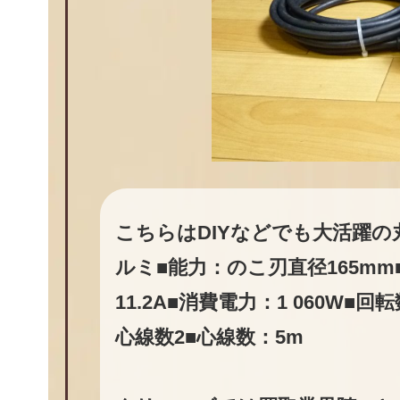
こちらはDIYなどでも大活躍
ルミ■能力：のこ刃直径165mm
11.2A■消費電力：1 060W■回転
心線数2■心線数：5m