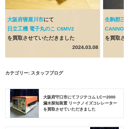
大阪府寝屋川市
にて
生駒郡三
日立工機 電子丸のこ C6MV2
CANNOND
を買取させていただきました
を買取さ
2024.03.08
カテゴリー:
スタッフブログ
大阪府守口市にてフジテコム LCー2000
漏水探知装置 リークノイズコレレーター
を買取させていただきました