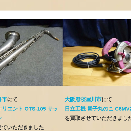
丹市
にて
大阪府寝屋川市
にて
 オリエント OTS-105 サッ
日立工機 電子丸のこ C6MV
ン
を買取させていただきまし
せていただきました