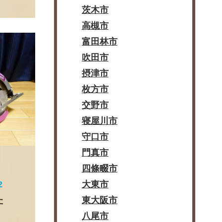
茨木市
高槻市
富田林市
吹田市
摂津市
枚方市
交野市
寝屋川市
守口市
門真市
四條畷市
2
大東市
た
東大阪市
八尾市