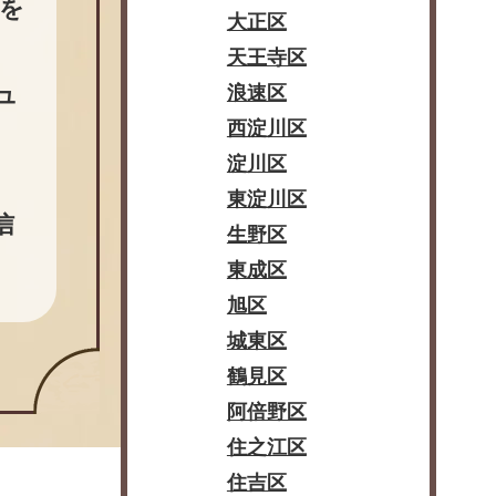
を
大正区
天王寺区
ュ
浪速区
西淀川区
淀川区
東淀川区
信
生野区
東成区
旭区
城東区
鶴見区
阿倍野区
住之江区
住吉区