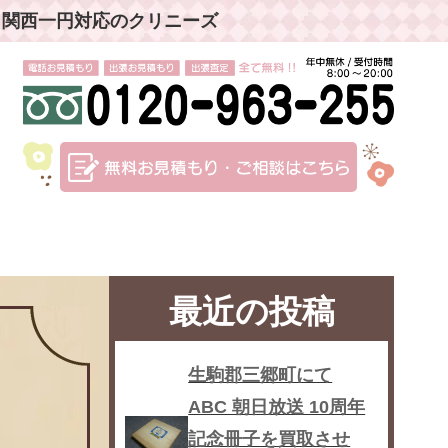
」関西一円対応のクリニーズ
最近の投稿
生駒郡三郷町にて
ABC 朝日放送 10周年
記念冊子を買取させ