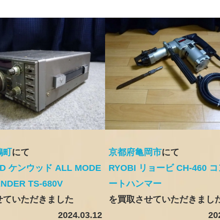
鳩町
にて
京都府亀岡市
にて
D ケンウッド ALL MODE
RYOBI リョービ CH-460 
ANDER TS-680V
ートハンマー
せていただきました
を買取させていただきまし
2024.03.12
20