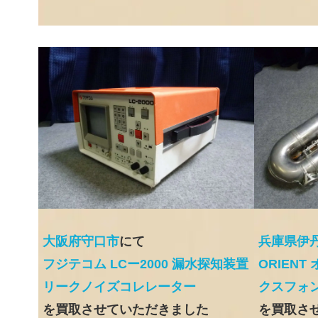
大阪府守口市
にて
兵庫県伊
フジテコム LCー2000 漏水探知装置
ORIENT
リークノイズコレレーター
クスフォ
を買取させていただきました
を買取さ