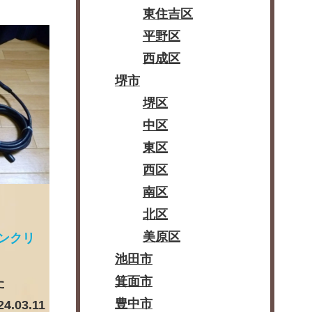
東住吉区
平野区
西成区
堺市
堺区
中区
東区
西区
南区
北区
美原区
コンクリ
池田市
箕面市
た
豊中市
24.03.11