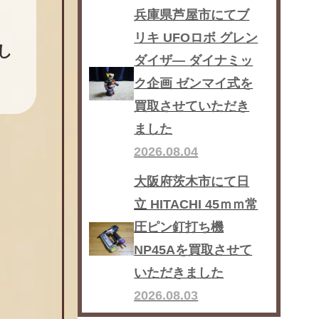
兵庫県芦屋市にてブ
リキ UFOロボ グレン
し
ダイザ― ダイナミッ
ク企画 ゼンマイ式を
買取させていただき
ました
2026.08.04
大阪府茨木市にて日
立 HITACHI 45ｍｍ常
圧ピン釘打ち機
NP45Aを買取させて
いただきました
2026.08.03