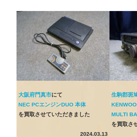
大阪府門真市
にて
生駒郡斑
NEC PCエンジンDUO 本体
KENWOO
を買取させていただきました
MULTI B
を買取さ
2024.03.13