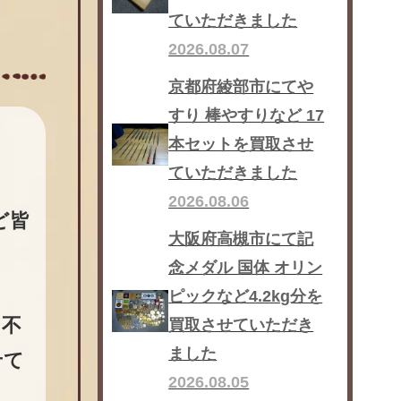
ていただきました
2026.08.07
京都府綾部市にてや
すり 棒やすりなど 17
本セットを買取させ
ていただきました
2026.08.06
ど皆
大阪府高槻市にて記
念メダル 国体 オリン
ピックなど4.2kg分を
け不
買取させていただき
ました
せて
2026.08.05