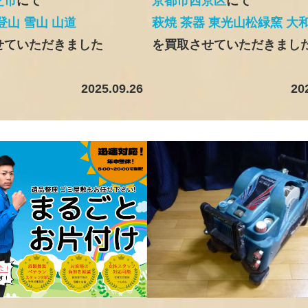
芝市
にて
京都市西京区
にて
登山 雪山 山道
萩焼 茶器 東光山松緑窯 大
せていただきました
を買取させていただきまし
2025.09.26
20