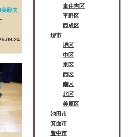
東住吉区
和美毅夫
平野区
た
西成区
堺市
25.09.24
堺区
中区
東区
西区
南区
北区
美原区
池田市
箕面市
豊中市