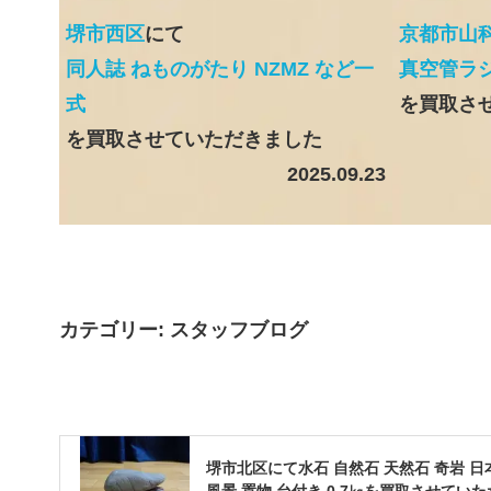
京都市山
堺市西区
にて
真空管ラ
同人誌 ねものがたり NZMZ など一
を買取さ
式
を買取させていただきました
2025.09.23
カテゴリー:
スタッフブログ
堺市北区にて水石 自然石 天然石 奇岩 日
風景 置物 台付き 0.7㎏を買取させてい