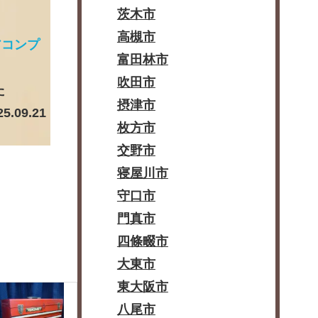
茨木市
高槻市
エアコンプ
富田林市
吹田市
た
摂津市
25.09.21
枚方市
交野市
寝屋川市
守口市
門真市
四條畷市
大東市
東大阪市
八尾市