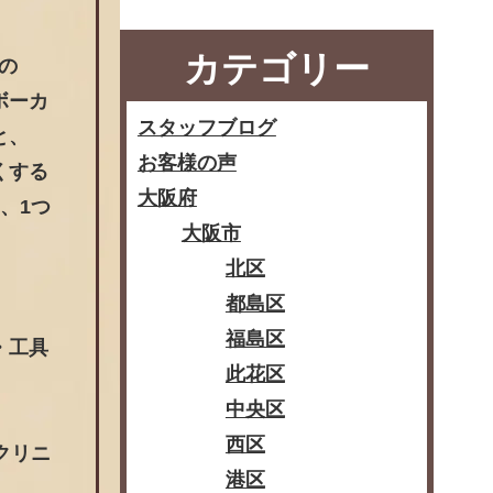
カテゴリー
小の
ボーカ
スタッフブログ
と、
お客様の声
くする
大阪府
、1つ
大阪市
北区
都島区
福島区
・工具
此花区
中央区
西区
クリニ
港区