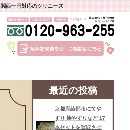
」関西一円対応のクリニーズ
最近の投稿
京都府綾部市にてや
すり 棒やすりなど 17
本セットを買取させ