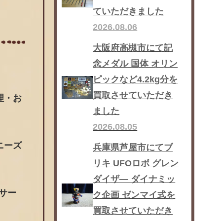
ていただきました
2026.08.06
大阪府高槻市にて記
念メダル 国体 オリン
ピックなど4.2kg分を
買取させていただき
理・お
ました
2026.08.05
ニーズ
兵庫県芦屋市にてブ
リキ UFOロボ グレン
ダイザ― ダイナミッ
ッサー
ク企画 ゼンマイ式を
買取させていただき