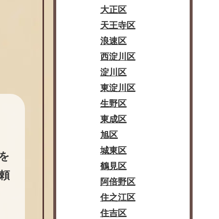
大正区
天王寺区
浪速区
西淀川区
淀川区
東淀川区
生野区
東成区
旭区
。
城東区
を
鶴見区
頼
阿倍野区
住之江区
住吉区