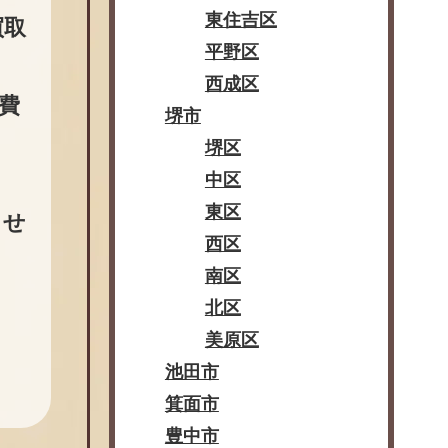
東住吉区
買取
平野区
西成区
費
堺市
堺区
中区
東区
させ
西区
南区
北区
美原区
池田市
箕面市
豊中市