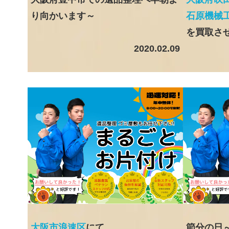
り向かいます～
石原機械
を買取さ
2020.02.09
大阪市浪速区
にて
節分の日