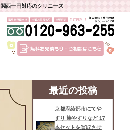
」関西一円対応のクリニーズ
最近の投稿
京都府綾部市にてや
すり 棒やすりなど 17
本セットを買取させ