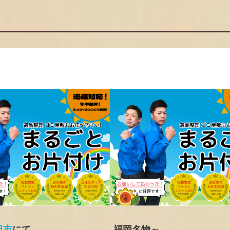
田市
にて
福岡名物～