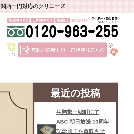
」関西一円対応のクリニーズ
最近の投稿
生駒郡三郷町にて
ABC 朝日放送 10周年
記念冊子を買取させ