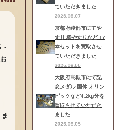
ていただきました
2026.08.07
京都府綾部市にてや
すり 棒やすりなど 17
本セットを買取させ
理・
ていただきました
もお
2026.08.06
大阪府高槻市にて記
念メダル 国体 オリン
ピックなど4.2kg分を
買取させていただき
ました
きま
2026.08.05