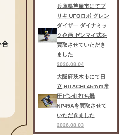
兵庫県芦屋市にてブ
リキ UFOロボ グレン
ダイザ― ダイナミッ
ク企画 ゼンマイ式を
い合
買取させていただき
ました
2026.08.04
大阪府茨木市にて日
立 HITACHI 45ｍｍ常
圧ピン釘打ち機
NP45Aを買取させて
いただきました
2026.08.03