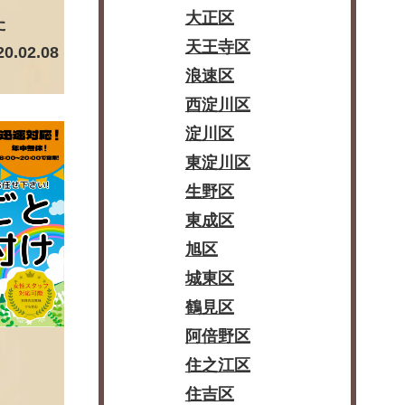
大正区
た
天王寺区
20.02.08
浪速区
西淀川区
淀川区
東淀川区
生野区
東成区
旭区
城東区
鶴見区
阿倍野区
住之江区
住吉区