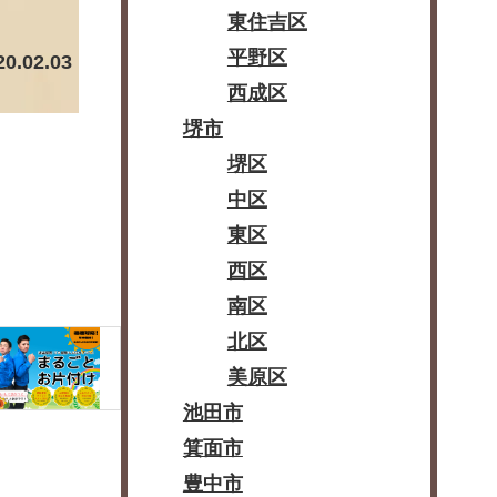
東住吉区
平野区
20.02.03
西成区
堺市
堺区
中区
東区
西区
南区
北区
美原区
池田市
箕面市
豊中市