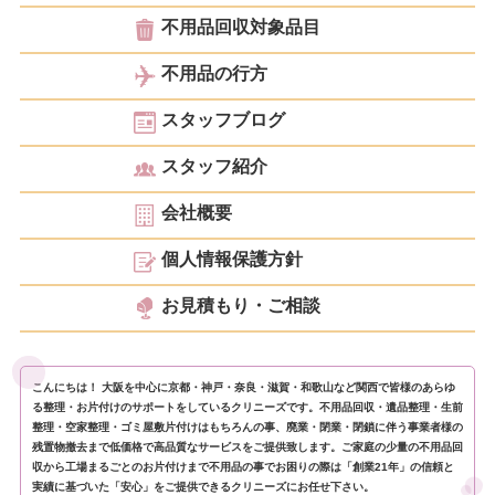
不用品回収対象品目
不用品の行方
スタッフブログ
スタッフ紹介
会社概要
個人情報保護方針
お見積もり・ご相談
こんにちは！ 大阪を中心に京都・神戸・奈良・滋賀・和歌山など関西で皆様のあらゆ
る整理・お片付けのサポートをしているクリニーズです。不用品回収・遺品整理・生前
整理・空家整理・ゴミ屋敷片付けはもちろんの事、廃業・閉業・閉鎖に伴う事業者様の
残置物撤去まで低価格で高品質なサービスをご提供致します。ご家庭の少量の不用品回
収から工場まるごとのお片付けまで不用品の事でお困りの際は「創業21年」の信頼と
実績に基づいた「安心」をご提供できるクリニーズにお任せ下さい。